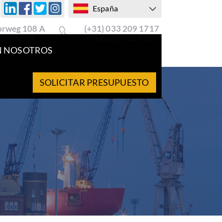
España
rweg 108 A
(+31) 033 209 1717
etherlands
info@pinarciport.com
N NOSOTROS
SOLICITAR PRESUPUESTO