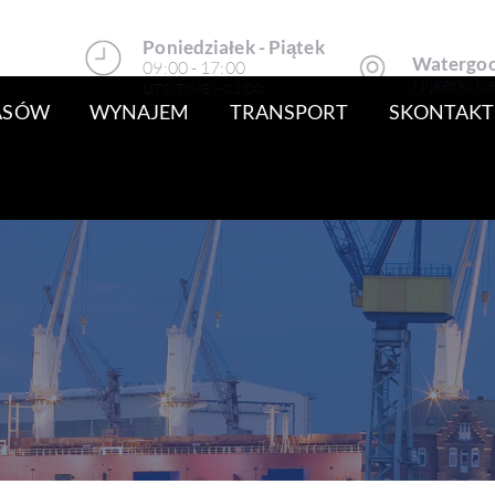
Poniedziałek - Piątek
Watergoo
09:00 - 17:00
Nijkerk, N
UTC TIME +01:00
PASÓW
WYNAJEM
TRANSPORT
SKONTAKTU