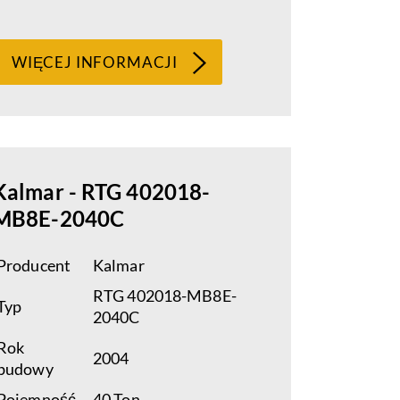
WIĘCEJ INFORMACJI
Kalmar - RTG 402018-
MB8E-2040C
Producent
Kalmar
RTG 402018-MB8E-
Typ
2040C
Rok
2004
budowy
Pojemność
40 Ton