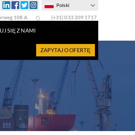
Polski
rweg 108 A
(+31) 033 209 1717
etherlands
info@pinarciport.com
J SIĘ Z NAMI
ZAPYTAJ O OFERTĘ