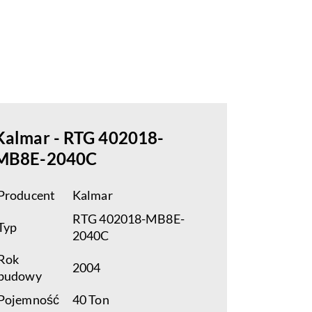
Kalmar - RTG 402018-
MB8E-2040C
Producent
Kalmar
RTG 402018-MB8E-
Typ
2040C
Rok
2004
budowy
Pojemność
40 Ton