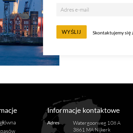
Adres e-mail
WYŚLIJ
Skontaktujemy się z
rmacje
Informacje kontaktowe
 główna
Adres
Watergoorweg 108 A
3861 MA Nijkerk
zapasów