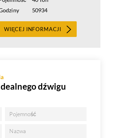
Godziny
50934
WIĘCEJ INFORMACJI
ia
idealnego dźwigu
Pojemność
Nazwa