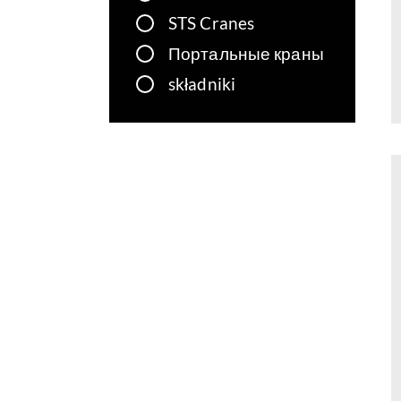
STS Cranes
Портальные краны
składniki