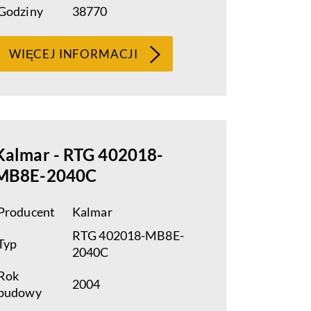
Godziny
38770
WIĘCEJ INFORMACJI
Kalmar - RTG 402018-
MB8E-2040C
Producent
Kalmar
RTG 402018-MB8E-
Typ
2040C
Rok
2004
budowy