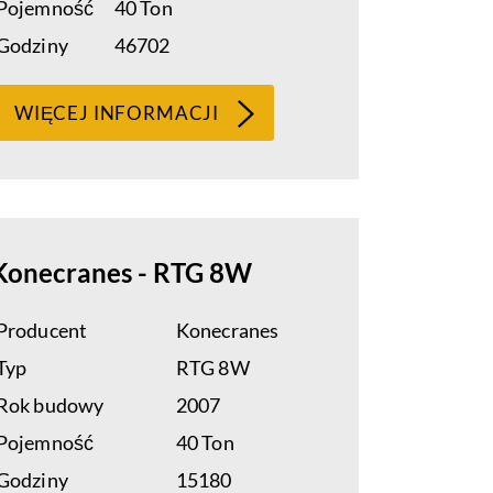
Pojemność
40 Ton
Godziny
46702
WIĘCEJ INFORMACJI
Konecranes - RTG 8W
Producent
Konecranes
Typ
RTG 8W
Rok budowy
2007
Pojemność
40 Ton
Godziny
15180