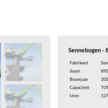
Sennebogen - 
Fabrikant
Se
Soort
89
Bouwjaar
20
Capaciteit
TO
Uren
12