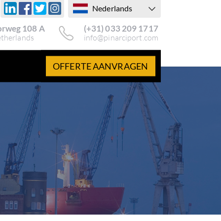
Nederlands
rweg 108 A
(+31) 033 209 1717
etherlands
info@pinarciport.com
OFFERTE AANVRAGEN