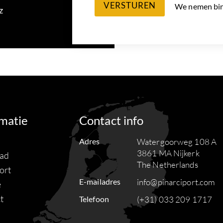
VERSTUREN
We nemen bin
z
rmatie
Contact info
Adres
Watergoorweg 108 A
3861 MA Nijkerk
ad
The Netherlands
ort
E-mailadres
info@pinarciport.com
e
t
Telefoon
(+31) 033 209 1717