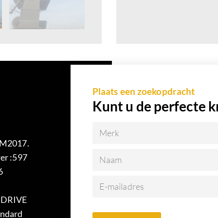
Plaats een zoekopdracht
Kunt u de perfecte k
Merk
EM2017.
er :597
Naam
6
E-mailadres
 DRIVE
ndard