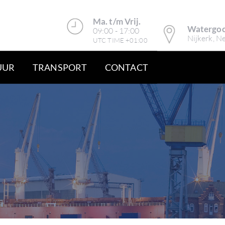
Ma. t/m Vrij.
Watergoo
09:00 - 17:00
Nijkerk, N
UTC TIME +01:00
UUR
TRANSPORT
CONTACT