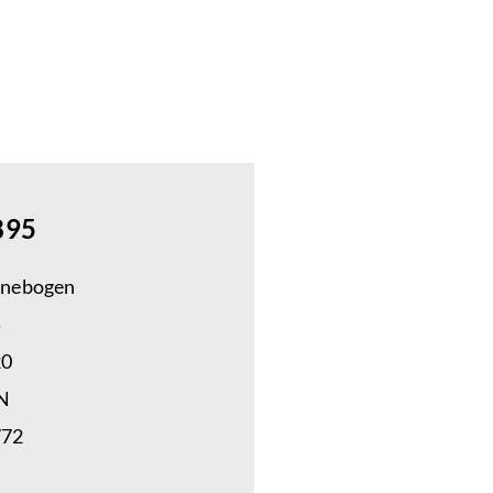
895
nnebogen
5
20
N
772