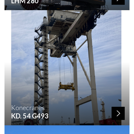
LHM 280
Nº de stock: 276
Año de construcción: 2023
Capacidad: 84 KG
Konecranes
KD. 54 G493
Nº de stock: 271