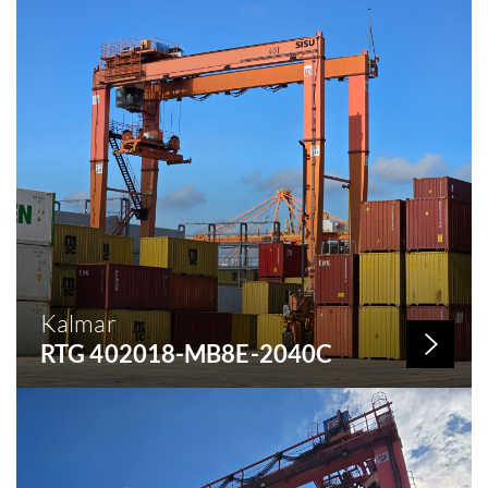
Año de construcción: 2005
Capacidad: 50 KG
Kalmar
RTG 402018-MB8E-2040C
Nº de stock: 288
Año de construcción: 2004
Capacidad: 40 KG